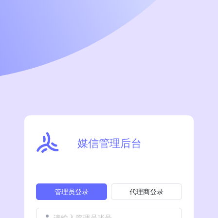
媒信管理后台
管理员登录
代理商登录
请输入管理员账号